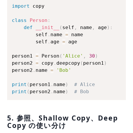
import
 copy

class
Person
:
def
__init__
(
self
,
 name
,
 age
)
:
        self
.
name 
=
 name

        self
.
age 
=
 age

person1 
=
 Person
(
'Alice'
,
30
)
person2 
=
 copy
.
deepcopy
(
person1
)
person2
.
name 
=
'Bob'
print
(
person1
.
name
)
# Alice
print
(
person2
.
name
)
# Bob
5. 参照、Shallow Copy、Deep
Copy の使い分け