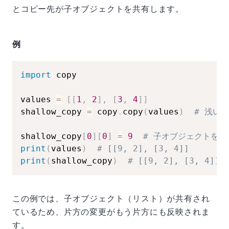
とコピー先が子オブジェクトを共有します。
例
import
 copy

values 
=
[
[
1
,
2
]
,
[
3
,
4
]
]
shallow_copy 
=
 copy
.
copy
(
values
)
# 浅いコ
shallow_copy
[
0
]
[
0
]
=
9
# 子オブジェクトを変
print
(
values
)
# [[9, 2], [3, 4]]
print
(
shallow_copy
)
# [[9, 2], [3, 4]]
この例では、子オブジェクト（リスト）が共有され
ているため、片方の変更がもう片方にも反映されま
す。