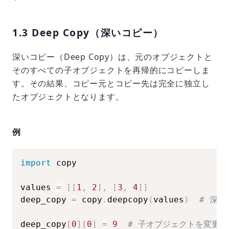
1.3 Deep Copy（深いコピー）
深いコピー（Deep Copy）は、元のオブジェクトと
そのすべての子オブジェクトを再帰的にコピーしま
す。その結果、コピー元とコピー先は完全に独立し
たオブジェクトとなります。
例
import
 copy

values 
=
[
[
1
,
2
]
,
[
3
,
4
]
]
deep_copy 
=
 copy
.
deepcopy
(
values
)
# 深い
deep_copy
[
0
]
[
0
]
=
9
# 子オブジェクトを変更