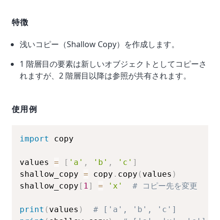
特徴
浅いコピー（Shallow Copy）を作成します。
1 階層目の要素は新しいオブジェクトとしてコピーさ
れますが、2 階層目以降は参照が共有されます。
使用例
import
 copy

values 
=
[
'a'
,
'b'
,
'c'
]
shallow_copy 
=
 copy
.
copy
(
values
)
shallow_copy
[
1
]
=
'x'
# コピー先を変更
print
(
values
)
# ['a', 'b', 'c']