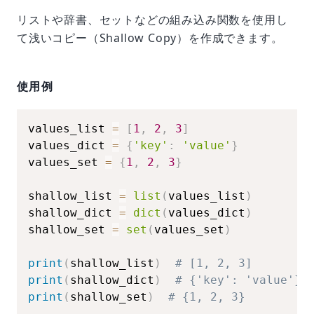
リストや辞書、セットなどの組み込み関数を使用し
て浅いコピー（Shallow Copy）を作成できます。
使用例
values_list 
=
[
1
,
2
,
3
]
values_dict 
=
{
'key'
:
'value'
}
values_set 
=
{
1
,
2
,
3
}
shallow_list 
=
list
(
values_list
)
shallow_dict 
=
dict
(
values_dict
)
shallow_set 
=
set
(
values_set
)
print
(
shallow_list
)
# [1, 2, 3]
print
(
shallow_dict
)
# {'key': 'value'}
print
(
shallow_set
)
# {1, 2, 3}