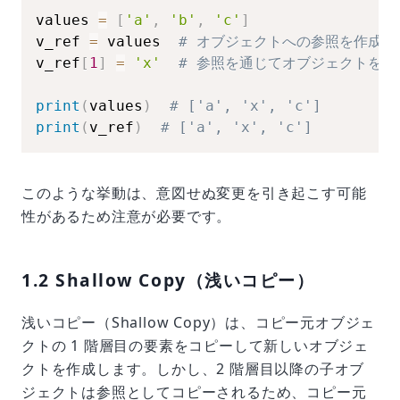
values 
=
[
'a'
,
'b'
,
'c'
]
v_ref 
=
 values  
# オブジェクトへの参照を作成
v_ref
[
1
]
=
'x'
# 参照を通じてオブジェクトを変
print
(
values
)
# ['a', 'x', 'c']
print
(
v_ref
)
# ['a', 'x', 'c']
このような挙動は、意図せぬ変更を引き起こす可能
性があるため注意が必要です。
1.2 Shallow Copy（浅いコピー）
浅いコピー（Shallow Copy）は、コピー元オブジェ
クトの 1 階層目の要素をコピーして新しいオブジェ
クトを作成します。しかし、2 階層目以降の子オブ
ジェクトは参照としてコピーされるため、コピー元