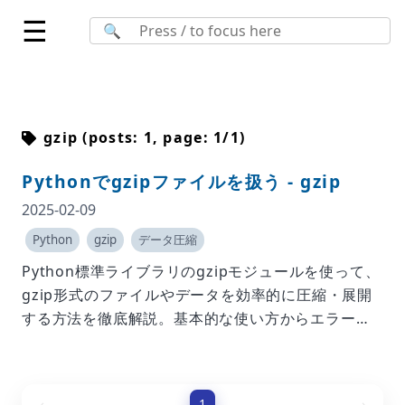
☰
🔍
gzip
(posts:
1
, page:
1
/
1
)
Pythonでgzipファイルを扱う - gzip
2025-02-09
Python
gzip
データ圧縮
Python標準ライブラリのgzipモジュールを使って、
gzip形式のファイルやデータを効率的に圧縮・展開
する方法を徹底解説。基本的な使い方からエラー対
処法、応用例まで幅広くカバーします。
‹
›
1